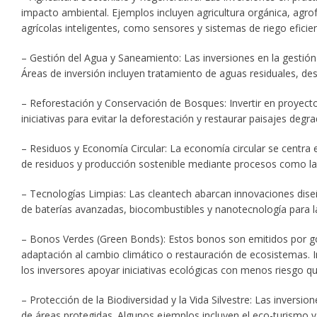
impacto ambiental. Ejemplos incluyen agricultura orgánica, agrof
agrícolas inteligentes, como sensores y sistemas de riego eficien
– Gestión del Agua y Saneamiento: Las inversiones en la gestión 
Áreas de inversión incluyen tratamiento de aguas residuales, des
– Reforestación y Conservación de Bosques: Invertir en proyect
iniciativas para evitar la deforestación y restaurar paisajes degr
– Residuos y Economía Circular: La economía circular se centra en
de residuos y producción sostenible mediante procesos como la
– Tecnologías Limpias: Las cleantech abarcan innovaciones dise
de baterías avanzadas, biocombustibles y nanotecnología para la
– Bonos Verdes (Green Bonds): Estos bonos son emitidos por gob
adaptación al cambio climático o restauración de ecosistemas. I
los inversores apoyar iniciativas ecológicas con menos riesgo qu
– Protección de la Biodiversidad y la Vida Silvestre: Las inversio
de áreas protegidas. Algunos ejemplos incluyen el eco-turismo y