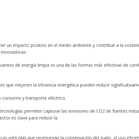
r un impacto positivo en el medio ambiente y contribuir a la sosteni
s innovadoras:
fuentes de energía limpia es una de las formas más efectivas de comba
ones que mejoren la eficiencia energética pueden reducir significativ
o consumo y transporte eléctrico.
cnologías permiten capturar las emisiones de CO2 de fuentes industr
ctor es clave para reducir la
ticas agrícolas que promuevan la conservación del suelo, el uso efici