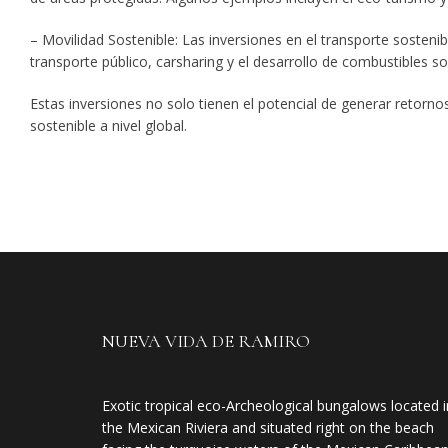
– Movilidad Sostenible: Las inversiones en el transporte sostenib
transporte público, carsharing y el desarrollo de combustibles s
Estas inversiones no solo tienen el potencial de generar retorn
sostenible a nivel global.
NUEVA VIDA DE RAMIRO
Exotic tropical eco-Archeological bungalows located i
the Mexican Riviera and situated right on the beach